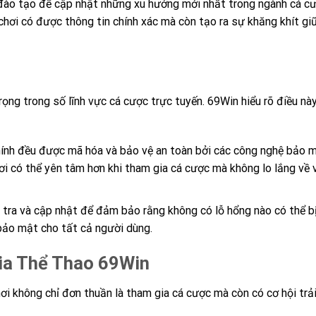
đào tạo để cập nhật những xu hướng mới nhất trong ngành cá c
 chơi có được thông tin chính xác mà còn tạo ra sự khăng khít gi
ọng trong số lĩnh vực cá cược trực tuyến. 69Win hiểu rõ điều nà
chính đều được mã hóa và bảo vệ an toàn bởi các công nghệ bảo 
ơi có thể yên tâm hơn khi tham gia cá cược mà không lo lắng về 
ra và cập nhật để đảm bảo rằng không có lỗ hổng nào có thể b
 bảo mật cho tất cả người dùng.
ia Thể Thao 69Win
i không chỉ đơn thuần là tham gia cá cược mà còn có cơ hội trả