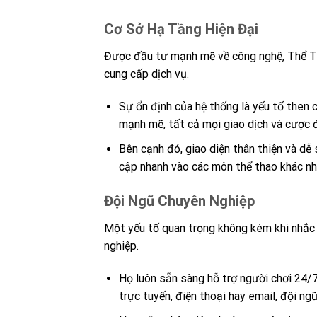
Cơ Sở Hạ Tầng Hiện Đại
Được đầu tư mạnh mẽ về công nghệ, Thể Th
cung cấp dịch vụ.
Sự ổn định của hệ thống là yếu tố then
mạnh mẽ, tất cả mọi giao dịch và cược 
Bên cạnh đó, giao diện thân thiện và dễ
cập nhanh vào các môn thể thao khác nha
Đội Ngũ Chuyên Nghiệp
Một yếu tố quan trọng không kém khi nhắc 
nghiệp.
Họ luôn sẵn sàng hỗ trợ người chơi 24/
trực tuyến, điện thoại hay email, đội ng