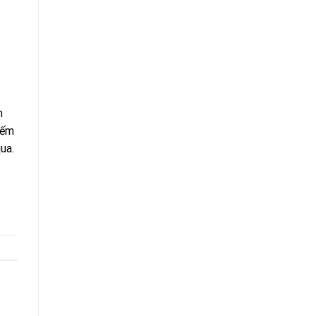
h
iếm
ua.