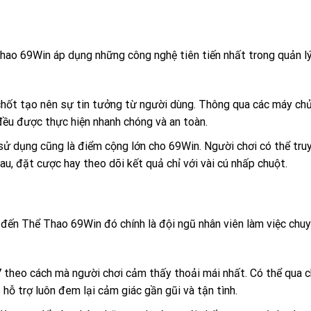
ao 69Win áp dụng những công nghệ tiên tiến nhất trong quản lý
 chốt tạo nên sự tin tưởng từ người dùng. Thông qua các máy ch
đều được thực hiện nhanh chóng và an toàn.
 sử dụng cũng là điểm cộng lớn cho 69Win. Người chơi có thể tru
u, đặt cược hay theo dõi kết quả chỉ với vài cú nhấp chuột.
đến Thể Thao 69Win đó chính là đội ngũ nhân viên làm việc chu
7 theo cách mà người chơi cảm thấy thoải mái nhất. Có thể qua 
ũ hỗ trợ luôn đem lại cảm giác gần gũi và tận tình.