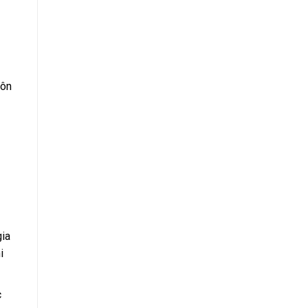
môn
ia
i
c